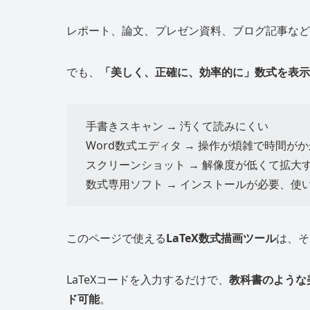
レポート、論文、プレゼン資料、ブログ記事など
でも、
「美しく、正確に、効率的に」数式を表示
手書きスキャン → 汚くて読みにくい
Word数式エディタ → 操作が煩雑で時間が
スクリーンショット → 解像度が低くて拡大
数式専用ソフト → インストールが必要、使
このページで使える
LaTeX数式描画ツール
は、そ
LaTeXコードを入力するだけで、
教科書のような
ド可能
。