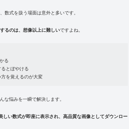
タ
ン
、数式を扱う場面は意外と多いです。
を
押
するのは、想像以上に難しい
ですよね。
し
て
く
かかる
だ
するとぼやける
さ
い方を覚えるのが大変
い
んな悩みを一瞬で解決します。
美しい数式が即座に表示され、高品質な画像としてダウンロー