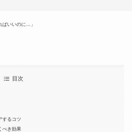
ればいいのに…」
目次
アするコツ
くべき効果