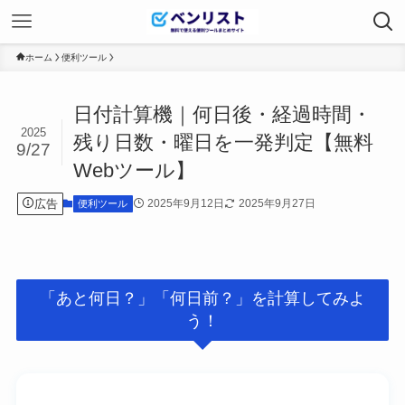
ホーム
便利ツール
日付計算機｜何日後・経過時間・
2025
残り日数・曜日を一発判定【無料
9/27
Webツール】
広告
2025年9月12日
2025年9月27日
便利ツール
「あと何日？」「何日前？」を計算してみよ
う！