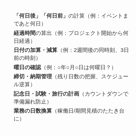
「何日後」「何日前」
の計算（例：イベントま
であと何日）
経過時間
の算出（例：プロジェクト開始から何
日経過）
日付の加算・減算
（例：2週間後の同時刻、3日
前の時刻）
曜日の確認
（例：○年○月○日は何曜日？）
締切・納期管理
（残り日数の把握、スケジュー
ル逆算）
記念日・試験・旅行の計画
（カウントダウンで
準備漏れ防止）
業務の日数換算
（稼働日/期間見積のたたき台
に）