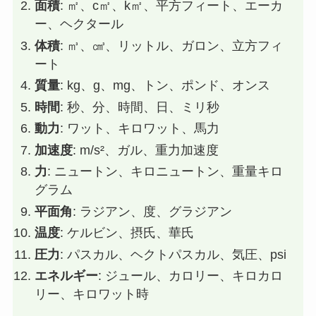
面積
: ㎡、c㎡、k㎡、平方フィート、エーカ
ー、ヘクタール
体積
: ㎥、㎤、リットル、ガロン、立方フィ
ート
質量
: kg、g、mg、トン、ポンド、オンス
時間
: 秒、分、時間、日、ミリ秒
動力
: ワット、キロワット、馬力
加速度
: m/s²、ガル、重力加速度
力
: ニュートン、キロニュートン、重量キロ
グラム
平面角
: ラジアン、度、グラジアン
温度
: ケルビン、摂氏、華氏
圧力
: パスカル、ヘクトパスカル、気圧、psi
エネルギー
: ジュール、カロリー、キロカロ
リー、キロワット時