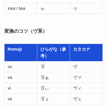
xwa / lwa
ゎ
ヮ
変換のコツ（ヴ系）
Romaji
ひらがな（参
カタカナ
考）
vu
ゔ
ヴ
va
ゔぁ
ヴァ
vi
ゔぃ
ヴィ
ve
ゔぇ
ヴェ