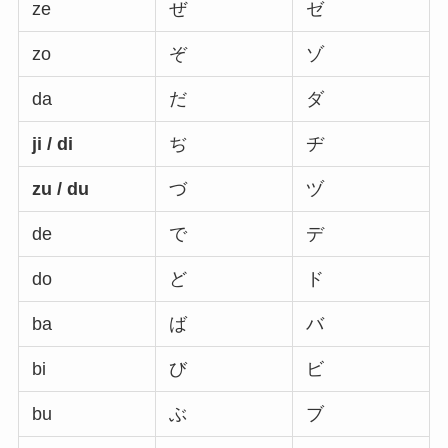
ze
ぜ
ゼ
zo
ぞ
ゾ
da
だ
ダ
ji / di
ぢ
ヂ
zu / du
づ
ヅ
de
で
デ
do
ど
ド
ba
ば
バ
bi
び
ビ
bu
ぶ
ブ