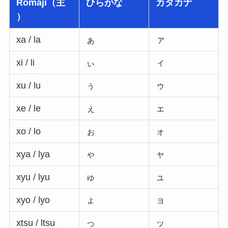
Romaji（主
ひらがな
カタカナ
）
xa / la
ぁ
ァ
xi / li
ぃ
ィ
xu / lu
ぅ
ゥ
xe / le
ぇ
ェ
xo / lo
ぉ
ォ
xya / lya
ゃ
ャ
xyu / lyu
ゅ
ュ
xyo / lyo
ょ
ョ
xtsu / ltsu
っ
ッ