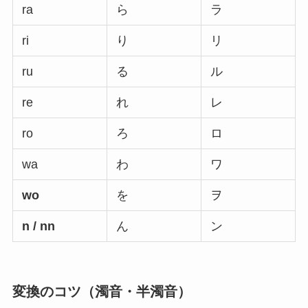
ra
ら
ラ
ri
り
リ
ru
る
ル
re
れ
レ
ro
ろ
ロ
wa
わ
ワ
wo
を
ヲ
n / nn
ん
ン
変換のコツ（濁音・半濁音）