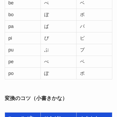
be
べ
ベ
bo
ぼ
ボ
pa
ぱ
パ
pi
ぴ
ピ
pu
ぷ
プ
pe
ぺ
ペ
po
ぽ
ポ
変換のコツ（小書きかな）