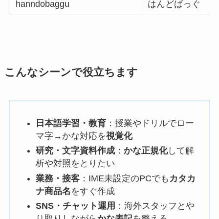
hanndobaggu
はんどばっぐ
こんなシーンで役立ちます
日本語学習・教育
：授業やドリルでロー
マ字→かな対応を
視覚化
研究・文字資料作成
：
かな正規化
して解
析や対照をとりたい
業務・接客
：IME未設定のPCでも
カタカ
ナ商品名
をすぐ作成
SNS・チャット運用
：海外スタッフとや
り取りしながら
かな表記
を整える