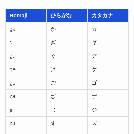
Romaji
ひらがな
カタカナ
ga
が
ガ
gi
ぎ
ギ
gu
ぐ
グ
ge
げ
ゲ
go
ご
ゴ
za
ざ
ザ
ji
じ
ジ
zu
ず
ズ