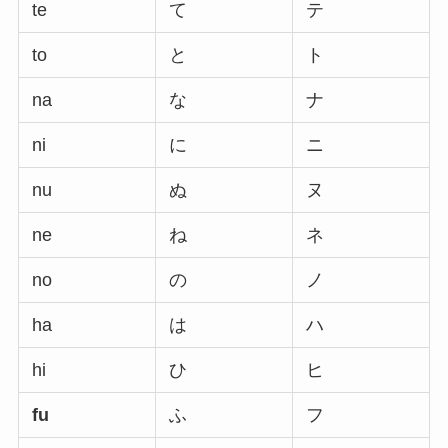
te
て
テ
to
と
ト
na
な
ナ
ni
に
ニ
nu
ぬ
ヌ
ne
ね
ネ
no
の
ノ
ha
は
ハ
hi
ひ
ヒ
fu
ふ
フ