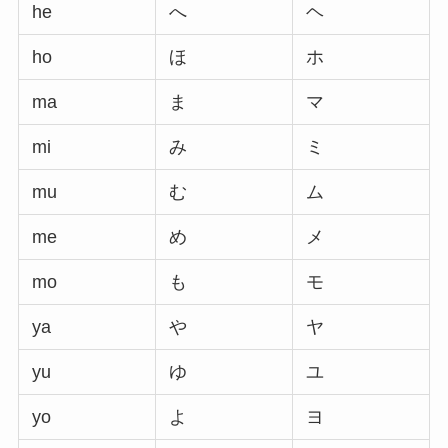
he
へ
ヘ
ho
ほ
ホ
ma
ま
マ
mi
み
ミ
mu
む
ム
me
め
メ
mo
も
モ
ya
や
ヤ
yu
ゆ
ユ
yo
よ
ヨ