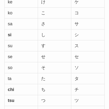
ke
け
ケ
ko
こ
コ
sa
さ
サ
si
し
シ
su
す
ス
se
せ
セ
so
そ
ソ
ta
た
タ
chi
ち
チ
tsu
つ
ツ