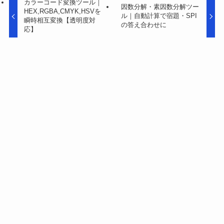
カラーコード変換ツール｜
因数分解・素因数分解ツー
HEX,RGBA,CMYK,HSVを
ル｜自動計算で宿題・SPI
瞬時相互変換【透明度対
の答え合わせに
応】